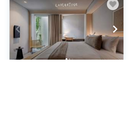
The Serene Suite Lamartine | Curated
Living & Calm (644271)
Ciudad de México, Ciudad de México
Condo
1
bedrooms
1
baths
2
guests